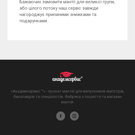
Бажаючих замовити мантії для великої групи,
або цілого потоку наш сервіс завжди
нагороджує приємними знижками та
подарунками.
«Академсервис ™» - прокат мантій для випускників магістрів,
бакалаврів та спеціалістів. Фабрика з пошиття та магазин
мантій.
Академсервіс
Академсервіс
у
в
Facebook
Instagram