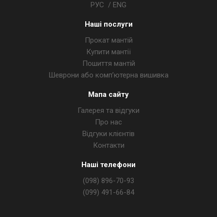
РУС
/
ENG
Наші послуги
Прокат мантій
Купити мантії
Пошиття мантій
Шеврони або комп’ютерна вишивка
Мапа сайту
Галерея та відгуки
Про нас
Відгуки клієнтів
Контакти
Наші телефони
(098) 896-70-93
(099) 491-66-84