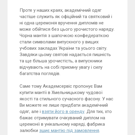
Проте у наших краях, академічний одяг
частіше служить як офіційний та святковий і
ні одна церемонія вручення дипломів не
може обійтися без цього урочистого наряду.
Чорна мантія з шапочкою конфедераткою
стали символами випускного у вищих
учбових закладах України та усього світу.
Завдяки цьому святові надається пишність
та ще більша урочистість, а випускники
відчувають на собі приємну увагу і силу
багатства поглядів.
Саме тому Академсервіс пропонує Вам
купити мантії в Хмельницькому чудової
якості та стильного сучасного фасону. У нас
Ви можете не лише придбати академічний
одяг, але і
взяти його в оренду
. Для тих, хто
бажає отримувати очікуваний диплом на
церемонії в унікальному наряді, фабрика
залюбки
зшиє мантію під замовлення
.