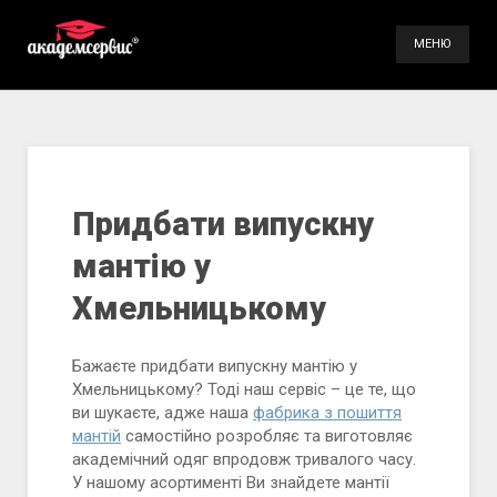
МЕНЮ
Послуги
Галерея
Контакти
Придбати випускну
мантію у
(098) 896-70-93
Хмельницькому
(099) 491-66-84
Бажаєте придбати випускну мантію у
Хмельницькому? Тоді наш сервіс – це те, що
ви шукаєте, адже наша
фабрика з пошиття
мантій
самостійно розробляє та виготовляє
академічний одяг впродовж тривалого часу.
У нашому асортименті Ви знайдете мантії