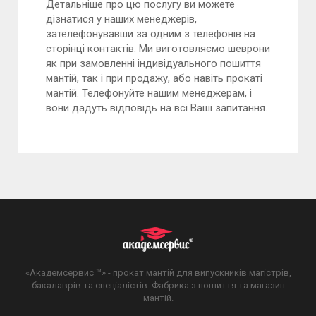
Детальніше про цю послугу ви можете
дізнатися у наших менеджерів,
зателефонувавши за одним з телефонів на
сторінці контактів. Ми виготовляємо шеврони
як при замовленні індивідуального пошиття
мантій, так і при продажу, або навіть прокаті
мантій. Телефонуйте нашим менеджерам, і
вони дадуть відповідь на всі Ваші запитання.
«Академсервис ™» - прокат мантій для випускників магістрів,
бакалаврів та спеціалістів. Фабрика з пошиття та магазин
мантій.