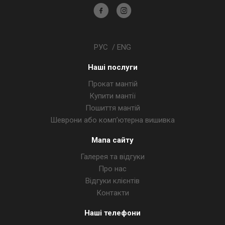
Академсервіс
Академсервіс
у
в
Facebook
Instagram
РУС
/
ENG
Наші послуги
Прокат мантій
Купити мантії
Пошиття мантій
Шеврони або комп’ютерна вишивка
Мапа сайту
Галерея та відгуки
Про нас
Відгуки клієнтів
Контакти
Наші телефони