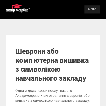
МЕНЮ
Послуги
Галерея
Контакти
Шеврони або
комп'ютерна вишивка
(098) 896-70-93
(099) 491-66-84
з символікою
навчального закладу
Одна з додаткових послуг нашого
Академсервис – виготовлення шевронів, або
вишивка з символікою навчального закладу.