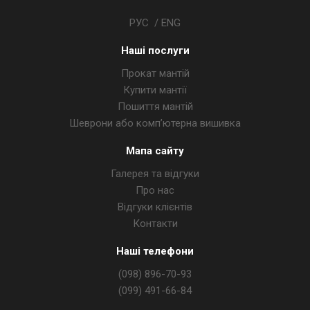
РУС
/
ENG
Наші послуги
Прокат мантій
Купити мантії
Пошиття мантій
Шеврони або комп’ютерна вишивка
Мапа сайту
Галерея та відгуки
Про нас
Відгуки клієнтів
Контакти
Наші телефони
(098) 896-70-93
(099) 491-66-84