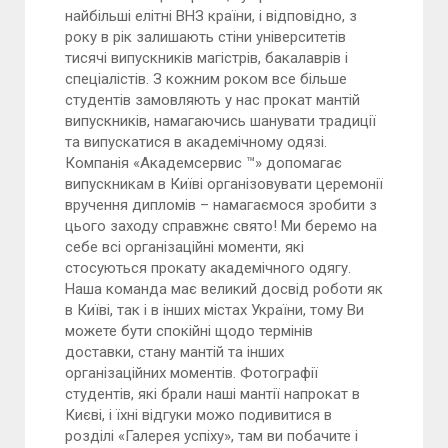
найбільші елітні ВНЗ країни, і відповідно, з
року в рік залишають стіни університетів
тисячі випускників магістрів, бакалаврів і
спеціалістів. З кожним роком все більше
студентів замовляють у нас прокат мантій
випускників, намагаючись шанувати традиції
та випускатися в академічному одязі.
Компанія «Академсервис ™» допомагає
випускникам в Київі організовувати церемонії
вручення дипломів – намагаємося зробити з
цього заходу справжнє свято! Ми беремо на
себе всі організаційні моменти, які
стосуються прокату академічного одягу.
Наша команда має великий досвід роботи як
в Київі, так і в інших містах України, тому Ви
можете бути спокійні щодо термінів
доставки, стану мантій та інших
організаційних моментів. Фотографії
студентів, які брали наші мантії напрокат в
Києві, і їхні відгуки можо подивитися в
розділі «Галерея успіху», там ви побачите і