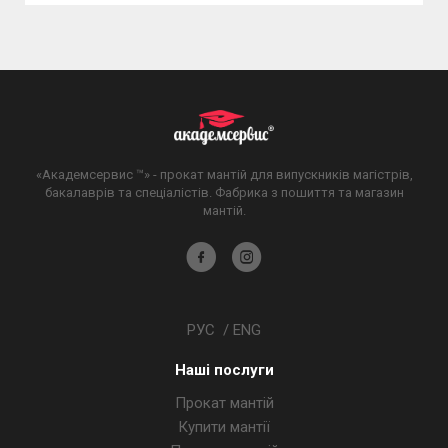
«Академсервис ™» - прокат мантій для випускників магістрів,
бакалаврів та спеціалістів. Фабрика з пошиття та магазин
мантій.
Академсервіс
Академсервіс
у
в
Facebook
Instagram
РУС
/
ENG
Наші послуги
Прокат мантій
Купити мантії