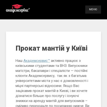
МЕНЮ
Послуги
Галерея
Контакти
Прокат мантій у Київі
Наш
Академсервис™
активно працює з
(098) 896-70-93
київськими студентами та ВНЗ. Випускники
(099) 491-66-84
магістри, бакалаври і спеціалісти — постійні
клієнти Академсервису, так як з багатьма
університетами міста у нас є домовленості і
міцні партнерські відносини. Якщо Вас
зацікавив прокат мантій в Києві, і ви хочете
дізнатися більше про послугу і існуючі
знижки на аренду мантій для випускників –
сміливо переходьте по посиланню нижче. Ви