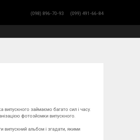
(098) 896-70-93
(099) 491-66-84
 випускного займаємо багато сил і часу.
ганізацією фотозйомки випускного.
ти випускний альбом і згадати, якими