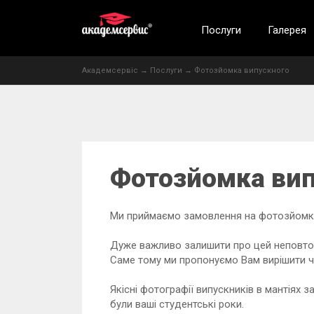
Послуги
Галерея
Академсервіс
→
Послуги
→
Фотозйомка випускного
Фотозйомка вип
Ми приймаємо замовлення на фотозйомку 
Дуже важливо залишити про цей неповтор
Саме тому ми пропонуємо Вам вирішити ча
Якісні фотографії випускників в мантіях 
були ваші студентські роки.