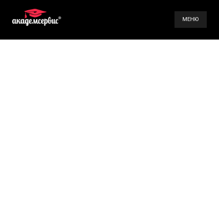
МЕНЮ
Послуги
Галерея
Контакти
(098) 896-70-93
(099) 491-66-84