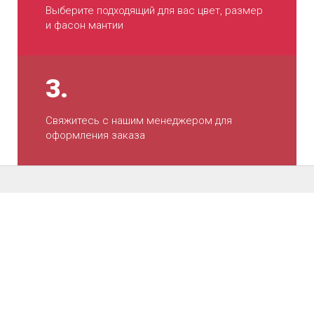
Выберите подходящий для вас цвет, размер
и фасон мантии
3.
Свяжитесь с нашим менеджером для
оформления заказа
Голубые атласные мантии
для детей
Яркая и легкая атласная мантия хорошо
подойдет для посвящения в ученые или для