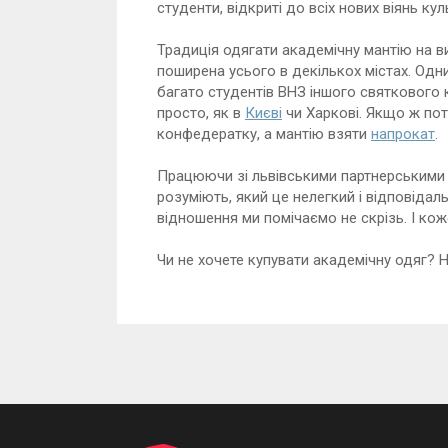
студенти, відкриті до всіх нових віянь кул
Традиція одягати академічну мантію на ви
поширена усього в декількох містах. Одним
багато студентів ВНЗ іншого святкового к
просто, як в
Києві
чи Харкові. Якщо ж пот
конфедератку, а мантію взяти
напрокат
.
Працюючи зі львівськими партнерськими 
розуміють, який це нелегкий і відповідал
відношення ми помічаємо не скрізь. І к
Чи не хочете купувати академічну одяг? 