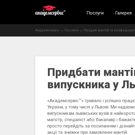
Послуги
Галерея
Академсервіс
→
Послуги
→
Продаж мантій та конфедерат
Придбати мант
випускника у Ль
«Академсервiс™» тривало і успішно працює
України, у тому числі у Львові. Ми надає
випускникам львівських вузів в найкоротш
магістр, спеціаліст або бакалавр і бажаєт
просто перейдіть за посиланням і дізнайт
акції та знижки при замовленні мантій.