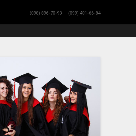
(098) 896-70-93
(099) 491-66-84