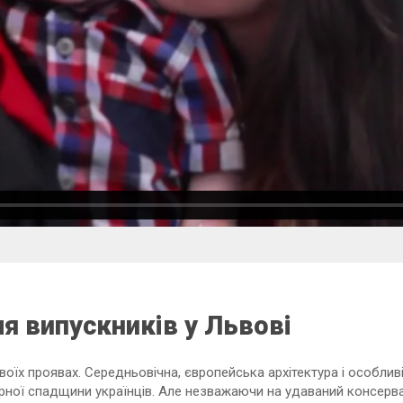
ля випускників у Львові
своїх проявах. Середньовічна, європейська архітектура і особливі
рної спадщини українців. Але незважаючи на удаваний консерват