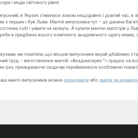
ьтури і моди світового рівня.
пускний, в Україні з’явилася зовсім нещодавно і довгий час, в 
 з перших і був Львів. Мантія випускника тут – це данина багатій
остюма собі і уявити не можуть. А купити мантію магістрів у Ль
реби в придбанні всього комплекту академічного одягу немає,
вузами, ми помітили, що місцеві випускники вкрай дбайливо ст
ьний труд – виготовлення мантій. «Академсервiс™» працює на всій
ожен раз, приїжджаючи сюди ми переймаємося особливою повагою
Наші мантії випускників можна
орендувати
або
зшити за індивід