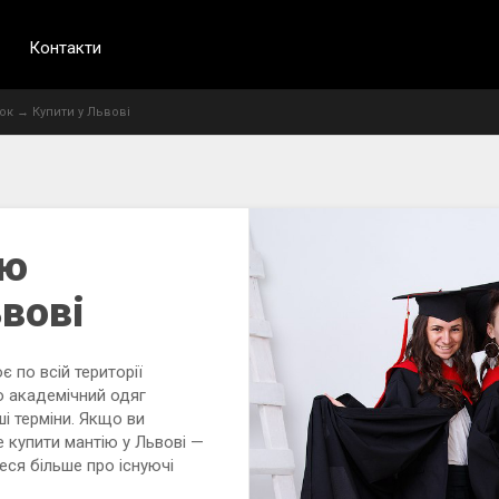
Контакти
ок
→
Купити у Львові
ію
вові
 по всій території
мо академічний одяг
і терміни. Якщо ви
е купити мантію у Львові —
еся більше про існуючі