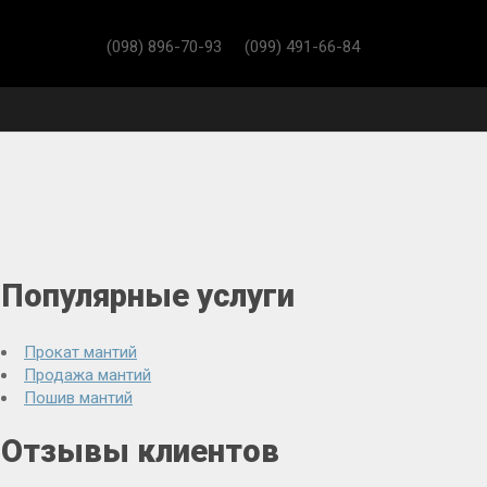
(098) 896-70-93
(099) 491-66-84
Популярные услуги
Прокат мантий
Продажа мантий
Пошив мантий
Отзывы клиентов