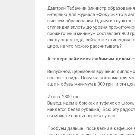
Дмитрий Табачник (министр образования,
интервью для журнала «Фокус», что в авг
высшем образовании. Одним из пунктов 
стипендии вплоть до уровня прожиточно
прожиточный минимум составляет 960 грн
следующем года, сейчас же стипендия ст
цифр, на что можно рассчитывать?
А теперь займемся любимым делом — б
Выпускной, церемония вручения дипломов
внешнего вида. Покупка костюма для мол
еще и обувь минимум в 300 грн., и эти ц
Итого: 2300 грн.
Вывод: идем в брюках и туфлях со школь
найдется белая рубашка). Всю эту радо
вы можете взять напрокат у нас.
Пробуем дальше. посиделки в кафешке в
если аккуратно налегать на хорошее шам