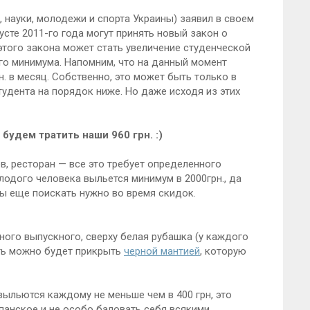
 науки, молодежи и спорта Украины) заявил в своем
усте 2011-го года могут принять новый закон о
этого закона может стать увеличение студенческой
го минимума. Напомним, что на данный момент
. в месяц. Собственно, это может быть только в
удента на порядок ниже. Но даже исходя из этих
удем тратить наши 960 грн. :)
, ресторан — все это требует определенного
одого человека выльется минимум в 2000грн., да
ены еще поискать нужно во время скидок.
ного выпускного, сверху белая рубашка (у каждого
сть можно будет прикрыть
черной мантией
, которую
ыльются каждому не меньше чем в 400 грн, это
панское и не особо баловать себя всякими