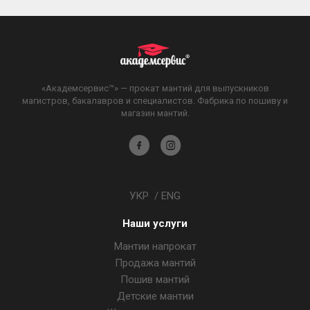
«Академсервис™» — прокат мантий для выпускников
магистров, бакалавров и специалистов. Фабрика по пошиву и
магазин мантий.
Академсервис
Академсервис
в
в
Facebook
Instagram
УКР
/
ENG
Наши услуги
Мантии напрокат
Продажа мантий
Пошив мантий
Детские мантии