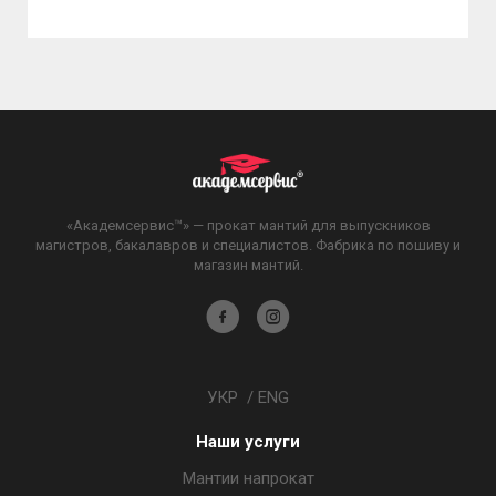
«Академсервис™» — прокат мантий для выпускников
магистров, бакалавров и специалистов. Фабрика по пошиву и
магазин мантий.
Академсервис
Академсервис
в
в
Facebook
Instagram
УКР
/
ENG
Наши услуги
Мантии напрокат