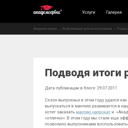
Услуги
Галерея
Академсервис
→
Информация для выпускников
→
Подвод
Подводя итоги 
Дата публикации в блоге: 29.07.2011
Сезон выпускных в этом году удался как
выпускаться в мантиях развивается в наш
хотят заказать
мантию напрокат
и «Акад
«отлично». В этом году мы стали еще эф
позволило выпускниками воспользоватьс