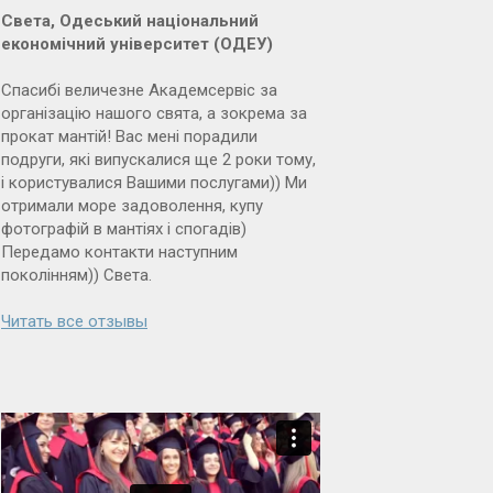
Света, Одеський національний
економічний університет (ОДЕУ)
Спасибі величезне Академсервіс за
організацію нашого свята, а зокрема за
прокат мантій! Вас мені порадили
подруги, які випускалися ще 2 роки тому,
і користувалися Вашими послугами)) Ми
отримали море задоволення, купу
фотографій в мантіях і спогадів)
Передамо контакти наступним
поколінням)) Света.
Читать все отзывы