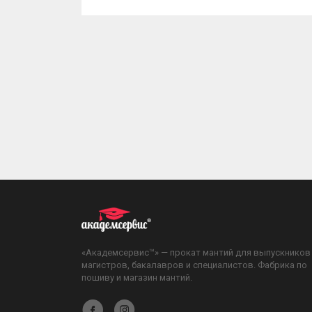
«Академсервис™» — прокат мантий для выпускников
магистров, бакалавров и специалистов. Фабрика по
пошиву и магазин мантий.
Академсервис
Академсервис