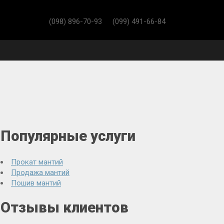
(098) 896-70-93
(099) 491-66-84
Популярные услуги
Прокат мантий
Продажа мантий
Пошив мантий
Отзывы клиентов