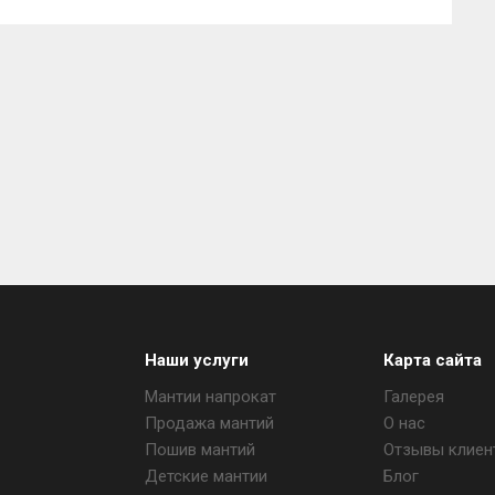
Наши услуги
Карта сайта
Мантии напрокат
Галерея
Продажа мантий
О нас
Пошив мантий
Отзывы клиен
Детские мантии
Блог