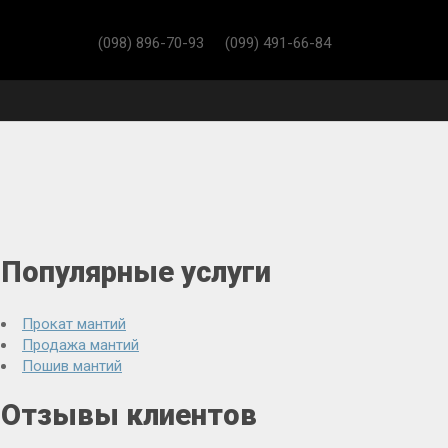
(098) 896-70-93
(099) 491-66-84
Популярные услуги
Прокат мантий
Продажа мантий
Пошив мантий
Отзывы клиентов