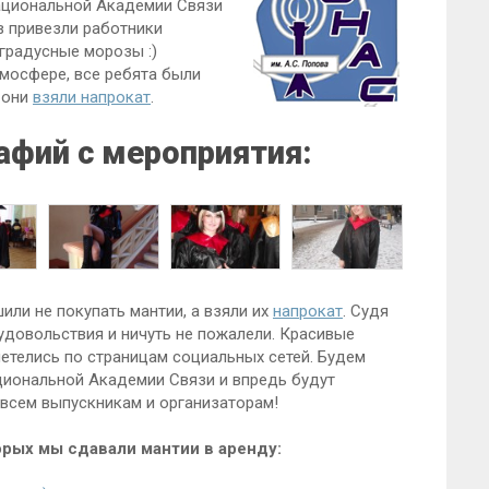
ациональной Академии Связи
в привезли работники
градусные морозы :)
тмосфере, все ребята были
 они
взяли напрокат
.
афий с мероприятия:
ли не покупать мантии, а взяли их
напрокат
. Судя
удовольствия и ничуть не пожалели. Красивые
летелись по страницам социальных сетей. Будем
циональной Академии Связи и впредь будут
 всем выпускникам и организаторам!
орых мы сдавали мантии в аренду: