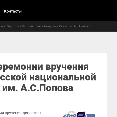
Контакты
чет: Одесская Национальная Академия Связи им. А.С.Попова
еремонии вручения
сской национальной
 им. А.С.Попова
ния вручения дипломов